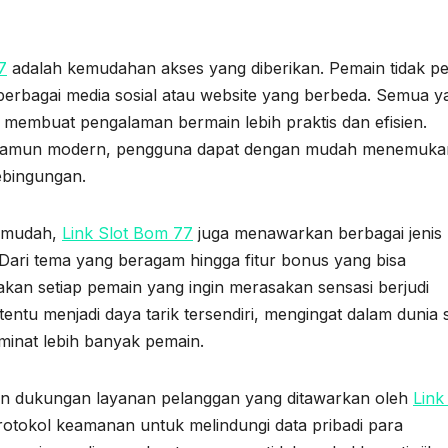
7
adalah kemudahan akses yang diberikan. Pemain tidak pe
i berbagai media sosial atau website yang berbeda. Semua y
, membuat pengalaman bermain lebih praktis dan efisien.
 namun modern, pengguna dapat dengan mudah menemuka
ebingungan.
g mudah,
Link Slot Bom 77
juga menawarkan berbagai jenis
 Dari tema yang beragam hingga fitur bonus yang bisa
kan setiap pemain yang ingin merasakan sensasi berjudi
entu menjadi daya tarik tersendiri, mengingat dalam dunia s
minat lebih banyak pemain.
an dukungan layanan pelanggan yang ditawarkan oleh
Link
protokol keamanan untuk melindungi data pribadi para