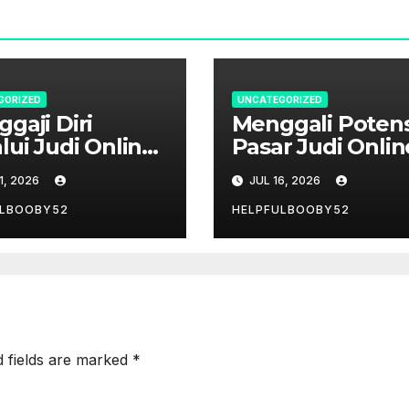
GORIZED
UNCATEGORIZED
gaji Diri
Menggali Potens
lui Judi Online:
Pasar Judi Onlin
ang dan Risiko
Indonesia: Pelu
1, 2026
JUL 16, 2026
ndonesia
dan Tantangan
ULBOOBY52
HELPFULBOOBY52
d fields are marked
*