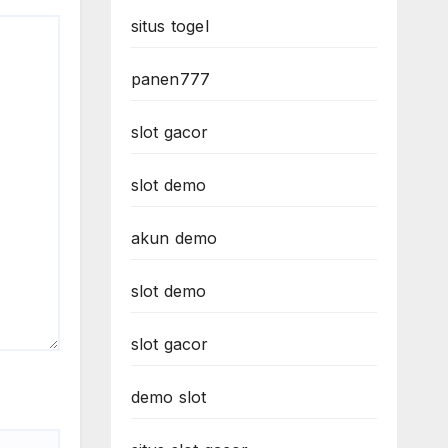
situs togel
panen777
slot gacor
slot demo
akun demo
slot demo
slot gacor
demo slot